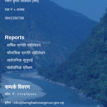
रोशन कुमार सिलवाल (शिव)
वडा नं ५ अध्यक्ष
9841590788
Reports
वार्षिक प्रगति प्रतिवेदन
चौमासिक प्रगति प्रतिवेदन
सार्वजनिक सुनुवाई
सार्वजनिक परीक्षण
सम्पर्क विवरण
फोन नं : ०१०४१६०००
इमेल :
info@benighatrorangmun.gov.np