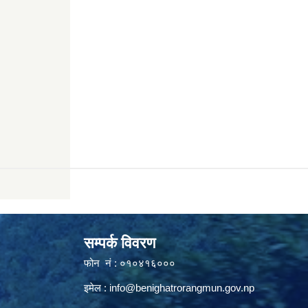
सम्पर्क विवरण
फोन नं : ०१०४१६०००
इमेल :
info@benighatrorangmun.gov.np