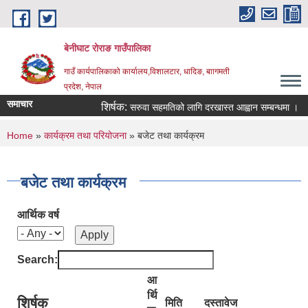
Skip to main content
बेनीघाट रोराङ गाउँपालिका
गाउँ कार्यपालिकाको कार्यालय,विशालटार, धादिङ, बाागमती
प्रदेश, नेपाल
समाचार
शिर्षक:
सरुवा सहमतिको लागि दरखास्त आह्वान सम्बन्धमा ।
You are here
Home
»
कार्यक्रम तथा परियोजना
» बजेट तथा कार्यक्रम
बजेट तथा कार्यक्रम
आर्थिक वर्ष
Search:
आ
र्थि
शिर्षक
मिति
दस्तावेज