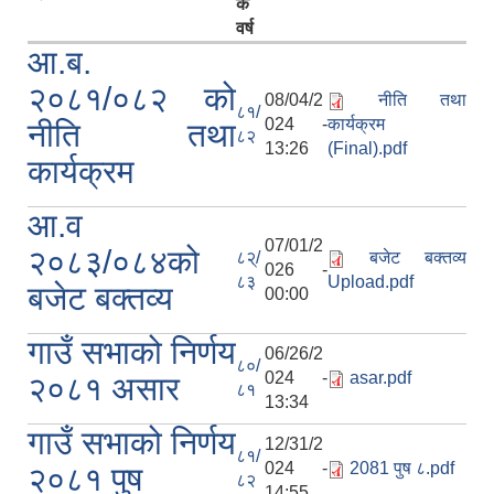
क
वर्ष
आ.ब.
२०८१/०८२ को
08/04/2
नीति तथा
८१/
024 -
कार्यक्रम
नीति तथा
८२
13:26
(Final).pdf
कार्यक्रम
आ.व
07/01/2
२०८३/०८४को
८२्/
बजेट बक्तव्य
026 -
८३
Upload.pdf
बजेट बक्तव्य
00:00
गाउँ सभाको निर्णय
06/26/2
८०/
024 -
asar.pdf
२०८१ असार
८१
13:34
गाउँ सभाको निर्णय
12/31/2
८१/
024 -
2081 पुष ८.pdf
२०८१ पुष
८२
14:55