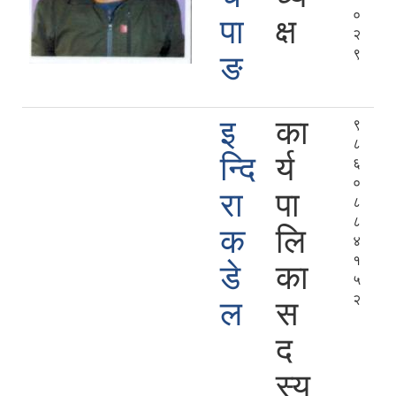
०
पा
क्ष
२
९
ङ
इ
का
९
८
न्दि
र्य
६
०
रा
पा
८
८
क
लि
४
१
डे
का
५
२
ल
स
द
स्य