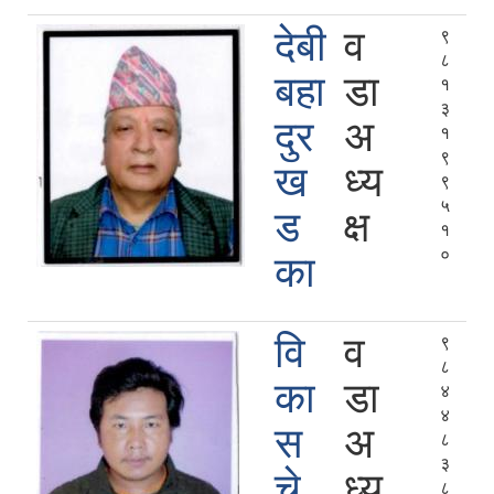
देबी
व
९
८
बहा
डा
१
३
दुर
अ
१
९
ख
ध्य
९
५
ड
क्ष
१
०
का
वि
व
९
८
का
डा
४
४
स
अ
८
३
चे
ध्य
८