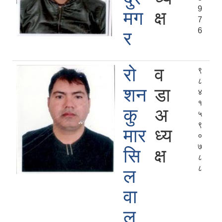
9
मग
क्ष
7
6
र
रो
व
९
८
शन
डा
४
१
कु
अ
५
९
मार
ध्य
०
७
सि
क्ष
८
८
ल
वा
ल