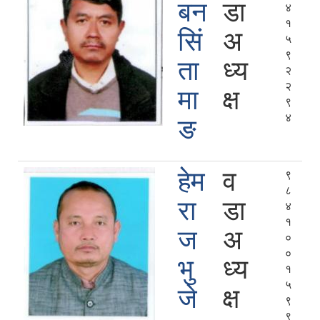
बन
डा
४
१
सिं
अ
५
९
ता
ध्य
२
२
मा
क्ष
९
४
ङ
हेम
व
९
८
रा
डा
४
१
ज
अ
०
०
भु
ध्य
१
५
जे
क्ष
९
९