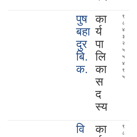
पुष
का
९
८
बहा
र्य
४
३
दुर
पा
२
५
बि.
लि
५
४
क.
का
९
५
स
द
स्य
वि
का
९
८