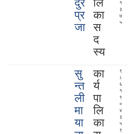
दुर
लि
१
३
प्र
का
७
५
जा
स
द
स्य
सु
का
९
८
न्त
र्य
६
१
ली
पा
९
०
मा
लि
४
३
या
का
५
९