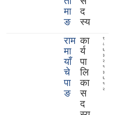
ता
स
मा
द
ङ
स्य
राम
का
९
८
मा
र्य
६
३
याँ
पा
२
१
चे
लि
३
६
पा
का
१
२
ङ
स
द
स्य