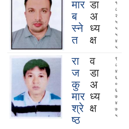
मार
डा
१
८
ब
अ
२
५
स्ने
ध्य
५
५
त
क्ष
४
५
रा
व
९
८
ज
डा
४
६
कु
अ
०
६
मार
ध्य
७
४
श्रे
क्ष
७
५
ष्ठ