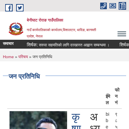
Skip to main content
बेनीघाट रोराङ गाउँपालिका
गाउँ कार्यपालिकाको कार्यालय,विशालटार, धादिङ, बाागमती
प्रदेश, नेपाल
समाचार
शिर्षक:
शिर्षक:
सरुवा सहमतिको लागि दरखास्त आह्वान सम्बन्धमा ।
शिक्षक
You are here
Home
»
परिचय
» जन प्रतिनिधि
जन प्रतिनिधि
फो
ईमे
न
ल
नं
कृ
अ
bi
९
b
८
ष्ण
ध्य
e
५