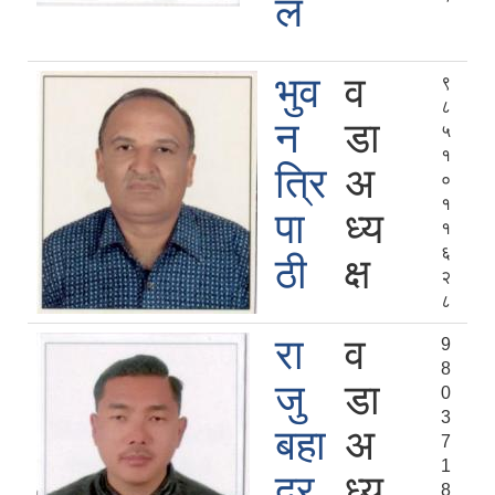
ल
भुव
व
९
८
न
डा
५
१
त्रि
अ
०
१
पा
ध्य
१
६
ठी
क्ष
२
८
रा
व
9
8
जु
डा
0
3
बहा
अ
7
1
दुर
ध्य
8