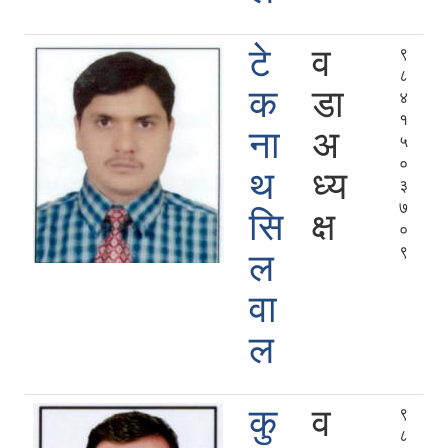
टे
व
९
८
क
डा
४
१
ना
अ
५
०
थ
ध्य
३
७
सि
क्ष
०
९
ल
वा
ल
कु
व
९
८