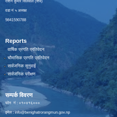
रोशन कुमार सिलवाल (शिव)
वडा नं ५ अध्यक्ष
9841590788
Reports
वार्षिक प्रगति प्रतिवेदन
चौमासिक प्रगति प्रतिवेदन
सार्वजनिक सुनुवाई
सार्वजनिक परीक्षण
सम्पर्क विवरण
फोन नं : ०१०४१६०००
इमेल :
info@benighatrorangmun.gov.np