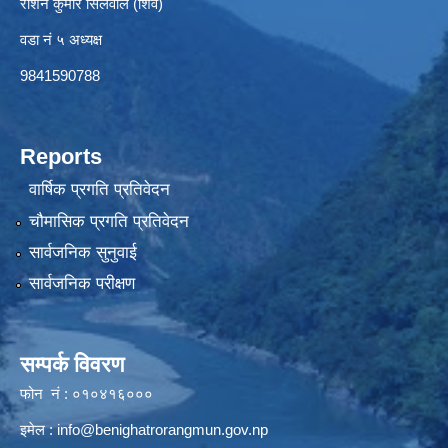
रोशन कुमार सिलवाल (शिव)
वडा नं ५ अध्यक्ष
9841590788
Reports
वार्षिक प्रगति प्रतिवेदन
चौमासिक प्रगति प्रतिवेदन
सार्वजनिक सुनुवाई
सार्वजनिक परीक्षण
सम्पर्क विवरण
फोन नं : ०१०४१६०००
इमेल :
info@benighatrorangmun.gov.np