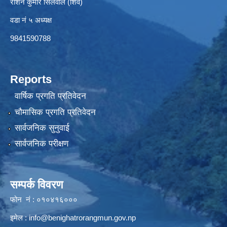
रोशन कुमार सिलवाल (शिव)
वडा नं ५ अध्यक्ष
9841590788
Reports
वार्षिक प्रगति प्रतिवेदन
चौमासिक प्रगति प्रतिवेदन
सार्वजनिक सुनुवाई
सार्वजनिक परीक्षण
सम्पर्क विवरण
फोन नं : ०१०४१६०००
इमेल :
info@benighatrorangmun.gov.np