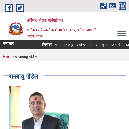
Skip to main content
बेनीघाट रोराङ गाउँपालिका
गाउँ कार्यपालिकाको कार्यालय,विशालटार, धादिङ, बाागमती
प्रदेश, नेपाल
समाचार
शिर्षक:
साल्ट ट्रेडिङ्ग कर्पोरेशन लि. बाट प्राप्त डि.ए.पी मलको क
You are here
Home
» रामबाबु पौडेल
रामबाबु पौडेल