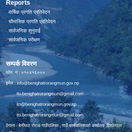
Reports
वार्षिक प्रगति प्रतिवेदन
चौमासिक प्रगति प्रतिवेदन
सार्वजनिक सुनुवाई
सार्वजनिक परीक्षण
सम्पर्क विवरण
फोन नं : ०१०४१६०००
इमेल :
info@benighatrorangmun.gov.np
ito.benighatrorangmun@gmail.com
ito@benighatrorangmun.gov.np
ito.benighatrorangmun@gmail.com
ठेगाना : बेनीघाट रोराङ गाउँपालिका , गाउँ कार्यपालिकाको कार्यालय ,विशालटार